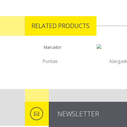
prev
next
RELATED PRODUCTS
tas
Alargaderas de aluminio
NEWSLETTER