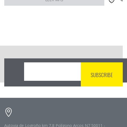
Autovia de Logroño km 7,8 Polígono Arcos N7 50011 -