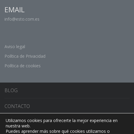
EMAIL
info@esto.com.es
Aviso legal
Política de Privacidad
Política de cookies
BLOG
CONTACTO
Utilizamos cookies para ofrecerte la mejor experiencia en
CONMUTADOR DE IDIOMA
nuestra web.
Puedes aprender más sobre qué cookies utilizamos o