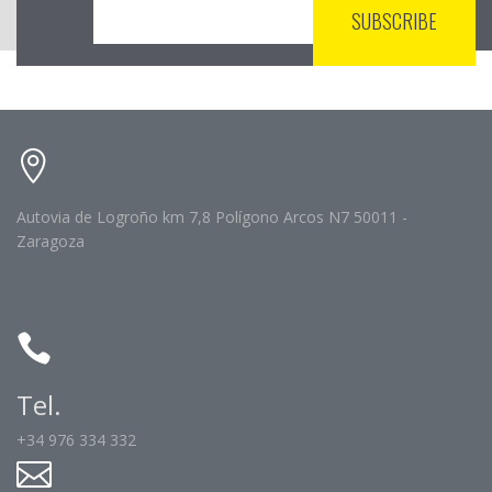
Autovia de Logroño km 7,8 Polígono Arcos N7 50011 -
Zaragoza
Tel.
+34 976 334 332