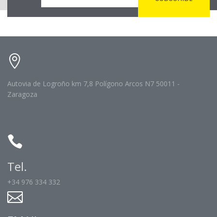
Autovia de Logroño km 7,8 Polígono Arcos N7 50011 -
Zaragoza
Tel.
+34 976 334 332