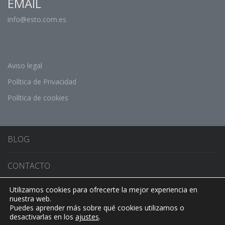
EMAIL
info@esto.com.es
Aviso legal
Política de Privacidad
Política de cookies
BLOG
CONTACTO
Utilizamos cookies para ofrecerte la mejor experiencia en
CONMUTADOR DE IDIOMA
nuestra web.
Puedes aprender más sobre qué cookies utilizamos o
desactivarlas en los
ajustes
.