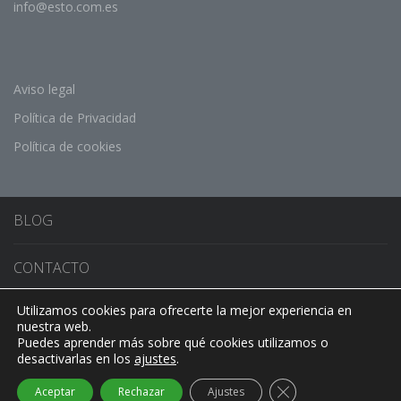
info@esto.com.es
Aviso legal
Política de Privacidad
Política de cookies
BLOG
CONTACTO
Utilizamos cookies para ofrecerte la mejor experiencia en
CONMUTADOR DE IDIOMA
nuestra web.
Puedes aprender más sobre qué cookies utilizamos o
desactivarlas en los
ajustes
.
Cerrar el banner de
Aceptar
Rechazar
Ajustes