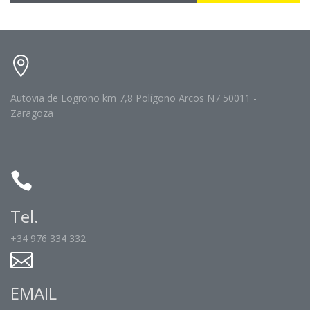
Autovia de Logroño km 7,8 Polígono Arcos N7 50011 -
Zaragoza
Tel.
+34 976 334 332
EMAIL