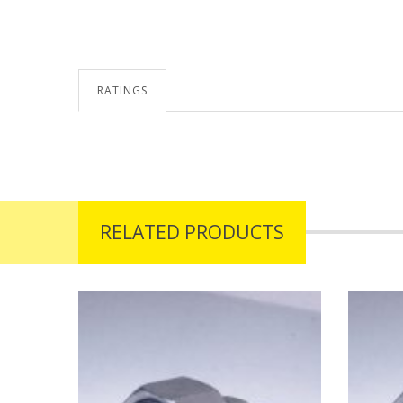
RATINGS
prev
next
RELATED PRODUCTS