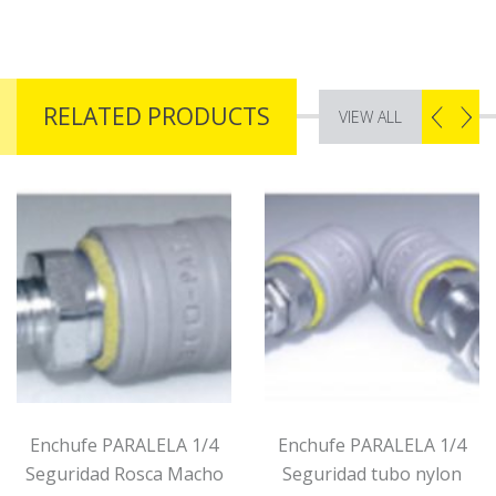
RELATED PRODUCTS
VIEW ALL
Enchufe PARALELA 1/4
Enchufe PARALELA 1/4
Seguridad Rosca Macho
Seguridad tubo nylon