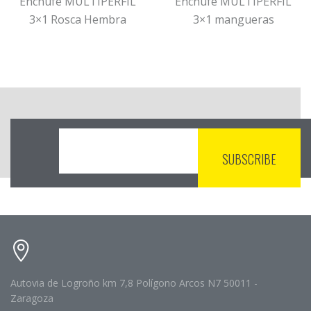
Enchufe MULTIPERFIL
Enchufe MULTIPERFIL
3×1 Rosca Hembra
3×1 mangueras
Autovia de Logroño km 7,8 Polígono Arcos N7 50011 -
Zaragoza