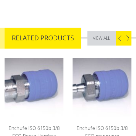
RELATED PRODUCTS
VIEW ALL
Enchufe ISO 6150b 3/8
Enchufe ISO 6150b 3/8
ECO Rosca Hembra
ECO manguera