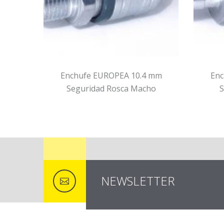
 mm
Enchufe EUROPEA 10.4 mm
Enc
s
Seguridad Rosca Macho
S
NEWSLETTER