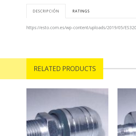
DESCRIPCIÓN
RATINGS
https://esto.com.es/wp-content/uploads/2019/05/ES32
prev
next
RELATED PRODUCTS