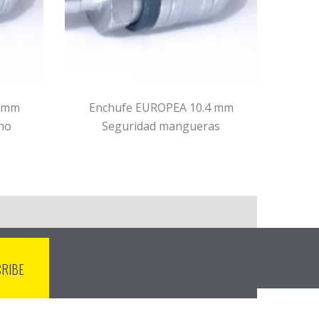
4 mm
Enchufe EUROPEA 10.4 mm
En
ho
Seguridad mangueras
S