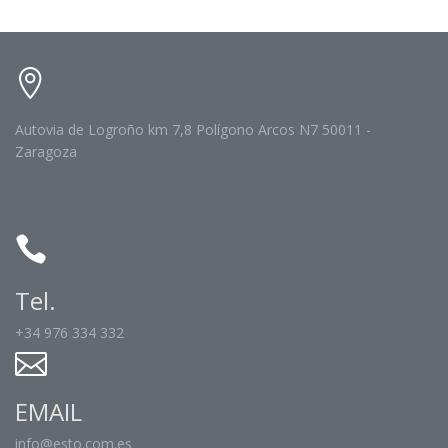
Autovia de Logroño km 7,8 Polígono Arcos N7 50011 -
Zaragoza
Tel.
+34 976 334 332
EMAIL
info@esto.com.es