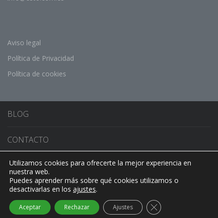
Aviso legal
Política de Privacidad
Política de cookies
BLOG
CONTACTO
Utilizamos cookies para ofrecerte la mejor experiencia en
CONMUTADOR DE IDIOMA
nuestra web.
Puedes aprender más sobre qué cookies utilizamos o
desactivarlas en los
ajustes
.
Cerrar el banner de
Aceptar
Rechazar
Ajustes