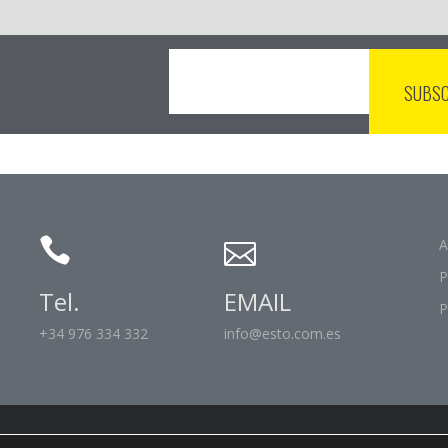
A
P
Tel.
EMAIL
P
+34 976 334 332
info@esto.com.es