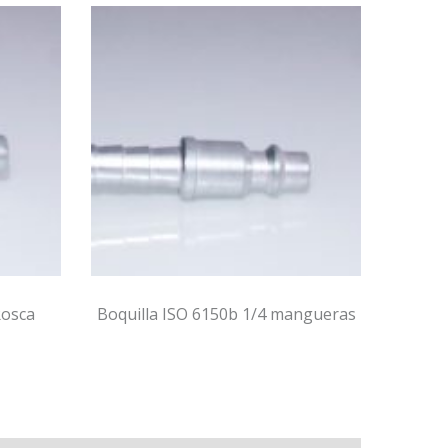
Boquilla ISO 6150b 1/4 mangueras
Boquilla ISO 615