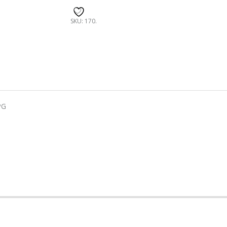
SKU:
170
.
PG