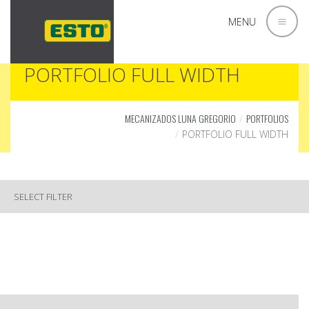
MENU
PORTFOLIO FULL WIDTH
MECANIZADOS LUNA GREGORIO
PORTFOLIOS
PORTFOLIO FULL WIDTH
SELECT FILTER
TURPIS
NON PURUS
AMET NISL
LECTUS DUI
TURPIS
NEC LOREM
LOREM LECTUS
SED LECTUS