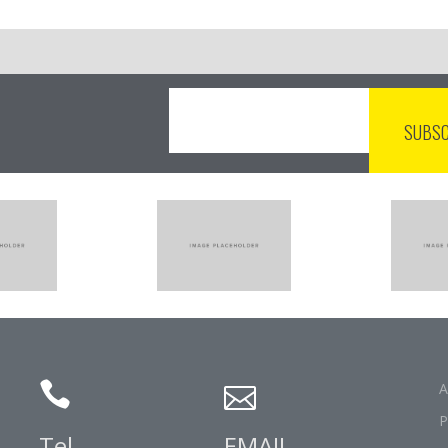
A
P
Tel.
EMAIL