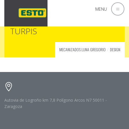
MENU
TURPIS
MECANIZADOS LUNA GREGORIO
DESIGN
NON PURUS
AMET NISL
LECTUS DUI
TURPIS
NEC LOREM
SED LECTUS
CRAES NUSTRO
LOREM ISPUM
TELLUS NON
AMET NISL
NUNC ISPUM
Autovia de Logroño km 7,8 Polígono Arcos N7 50011 -
Zaragoza