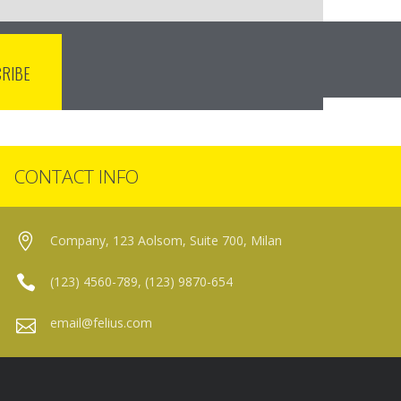
CONTACT INFO
Company, 123 Aolsom, Suite 700, Milan
(123) 4560-789, (123) 9870-654
email@felius.com