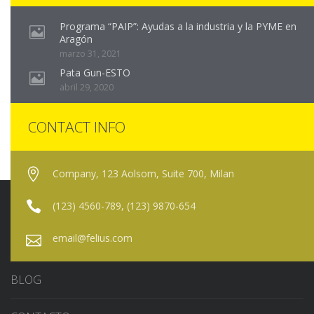
Programa “PAIP”: Ayudas a la industria y la PYME en
Aragón
marzo 31, 2021
Pata Gun-ESTO
abril 29, 2020
CONTACT INFO
Company, 123 Aolsom, Suite 700, Milan
(123) 4560-789, (123) 9870-654
email@felius.com
BLOG